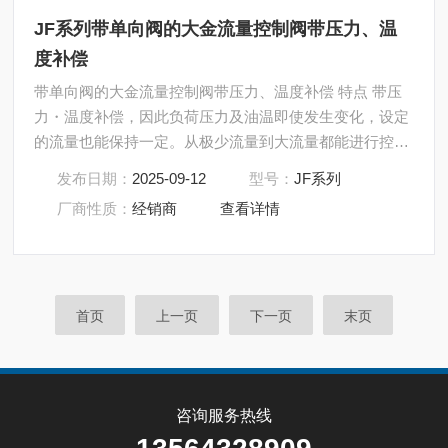
JF系列带单向阀的大金流量控制阀带压力、温
度补偿
带单向阀的大金流量控制阀带压力、温度补偿 特点 带压
力・温度补偿，因此负荷压力及油温即使发生变化，设定
的流量也能保持一定。从极少流量到大流量都能进行控
制。
发布日期：
2025-09-12
型号：
JF系列
厂商性质：
经销商
查看详情
首页
上一页
下一页
末页
咨询服务热线