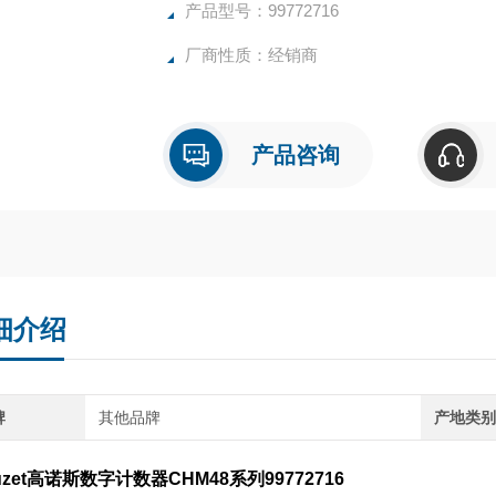
操作指示器
产品型号：99772716
面板安装
厂商性质：经销商
用连接器基座安装 DIN 导轨
IP52 保护外壳
高抗震和耐冲击性
采用大号数字，*的可见性
产品咨询
面板安装 48x48
细介绍
牌
其他品牌
产地类
uzet高诺斯数字计数器CHM48系列99772716