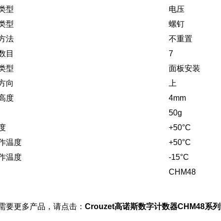
类型
电压
类型
螺钉
方法
不重置
数目
7
类型
面板安装
方向
上
高度
4mm
50g
度
+50°C
作温度
+50°C
作温度
-15°C
CHM48
需要更多产品，请点击：
Crouzet高诺斯数字计数器CHM48系列9