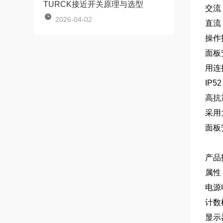
TURCK接近开关原理与选型
交流：
2026-04-02
直流：
操作
面板
用连
IP5
高抗
采用
面板安
产品
属性
电源
计数
显示