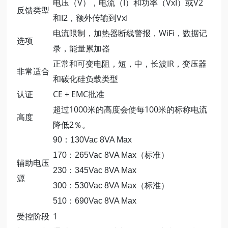
电压（V），电流（I）和功率（VxI）或V2
反馈类型
和I2，额外传输到VxI
电流限制，加热器断线警报，WiFi，数据记
选项
录，能量累加器
正常和可变电阻，短，中，长波IR，变压器
非常适合
和碳化硅负载类型
认证
CE + EMC批准
超过1000米的高度会使每100米的标称电流
高度
降低2％。
90：130Vac 8VA Max
170：265Vac 8VA Max（标准）
辅助电压
230：345Vac 8VA Max
源
300：530Vac 8VA Max（标准）
510：690Vac 8VA Max
受控阶段
1