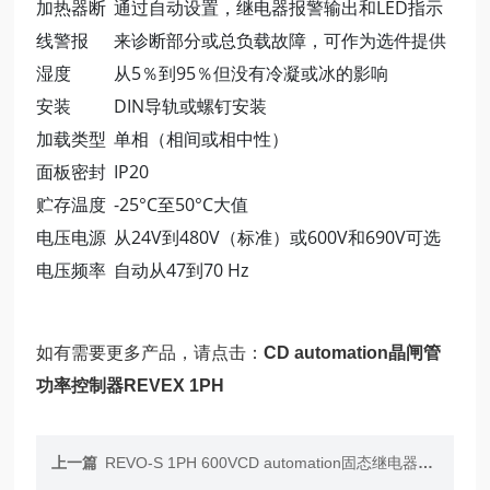
加热器断
通过自动设置，继电器报警输出和LED指示
线警报
来诊断部分或总负载故障，可作为选件提供
湿度
从5％到95％但没有冷凝或冰的影响
安装
DIN导轨或螺钉安装
加载类型
单相（相间或相中性）
面板密封
IP20
贮存温度
-25°C至50°C大值
电压电源
从24V到480V（标准）或600V和690V可选
电压频率
自动从47到70 Hz
如有需要更多产品，请点击：
CD automation晶闸管
功率控制器REVEX 1PH
上一篇
REVO-S 1PH 600VCD automation固态继电器REVO-S 1PH 600V