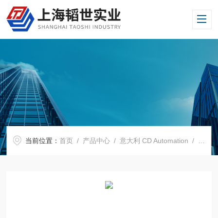
当前位置：
首页
/
产品中心
/
意大利 CD Automation
/
晶闸