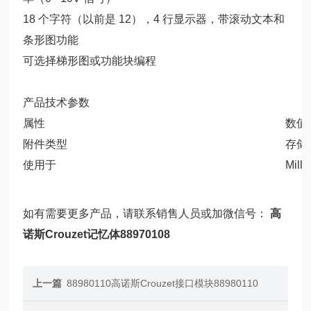
18 个字符（以前是 12），4 行显示器，带滚动文本和
条形图功能
可选择梯形图或功能块编程
产品技术参数
属性
数值
附件类型
存储
使用于
Mill
如有需要更多产品，请联系销售人员或加微信号：
高
诺斯Crouzet记忆体88970108
上一篇
88980110高诺斯Crouzet接口模块88980110