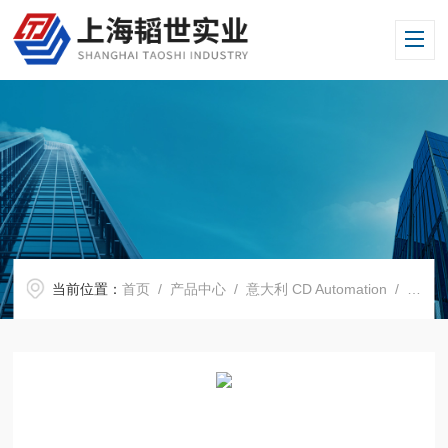
当前位置：
首页
/
产品中心
/
意大利 CD Automation
/
软启