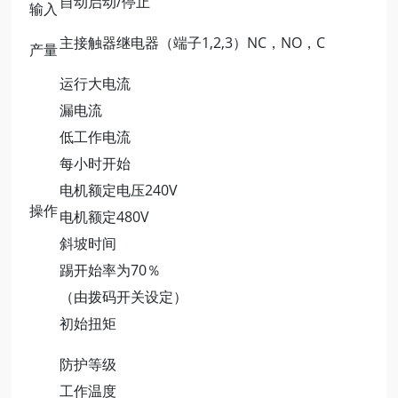
自动启动/停止
输入
主接触器继电器（端子1,2,3）NC，NO，C
产量
运行大电流
漏电流
低工作电流
每小时开始
电机额定电压240V
操作
电机额定480V
斜坡时间
踢开始率为70％
（由拨码开关设定）
初始扭矩
防护等级
工作温度