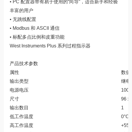
• PC 配置器带有易于使用的“向导”，适合新手和经验
丰富的用户
• 无跳线配置
• Modbus 和 ASCII 通信
• 标配多点比例和皮重功能
West Instruments Plus 系列过程指示器
产品技术参数
属性
数值
输出类型
继电
电源电压
100
尺寸
96 x
输出数目
1
低工作温度
0°C
高工作温度
+55°