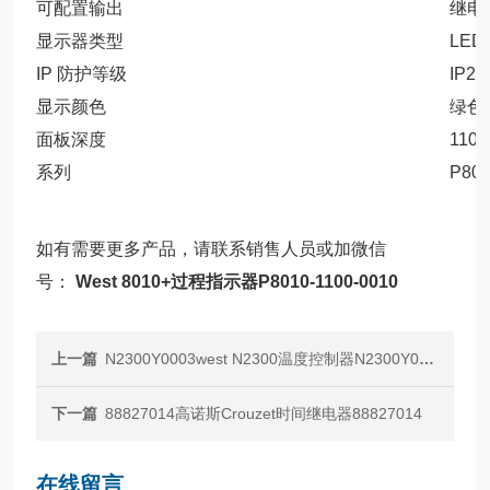
可配置输出
继电
显示器类型
LED
IP 防护等级
IP20
显示颜色
绿色
面板深度
110
系列
P80
如有需要更多产品，请联系销售人员或加微信
号：
West 8010+过程指示器P8010-1100-0010
上一篇
N2300Y0003west N2300温度控制器N2300Y0003
下一篇
88827014高诺斯Crouzet时间继电器88827014
在线留言