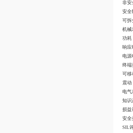
非安
安全
可拆
机械
功耗
响应
电源电
终端
可移
震动 
电气
知识产
损益
安全
SIL