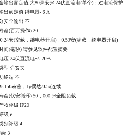
全输出额定值 大80毫安@ 24伏直流电(单个)；过电流保护
输出额定值 继电器- 6 A
分安全输出 不
寿命(百万操作) 20
 0.24安(空载，继电器开启)，0.53安(满载，继电器开启)
时间(毫秒) 请参见软件配置摘要
压 24伏直流电+/- 20%
类型 弹簧夹
动终端 不
9-150赫兹，1g偶然/0.5g连续
寿命(伏安循环) 50，000 @全阻负载
权评级 IP20
评级 e
类别评级 4
评级 3