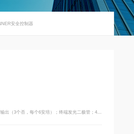
ANNER安全控制器
电器输出（3个否，每个6安培）；终端发光二极管；4可
40至580毫安