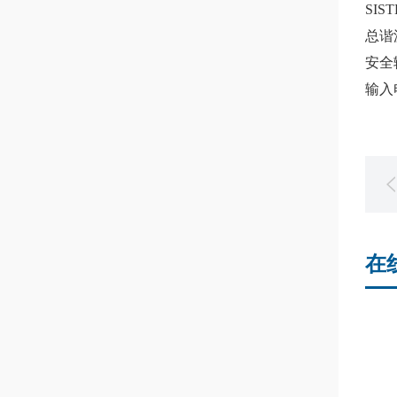
SIST
总谐波
安全
输入
在