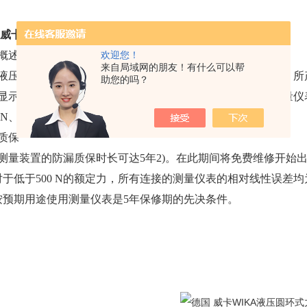
 威卡WIKA液压圆环式力传感器
概述：
欢迎您！
来自局域网的朋友！有什么可以帮
液压力测量利用不同密封件的活塞外壳组合作为传感器单元。所
助您的吗？
显示压力，可使用压力表、压力传感器或带接触器的压力测量仪
N、kg和t。
质保
测量装置的防漏质保时长可达5年2)。在此期间将免费维修开始
对于低于500 N的额定力，所有连接的测量仪表的相对线性误差均为±1.
按预期用途使用测量仪表是5年保修期的先决条件。