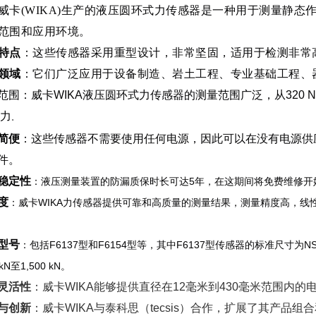
威卡(WIKA)生产的液压圆环式力传感器是一种用于测量静
范围和应用环境。
特点
：这些传感器采用重型设计，非常坚固，适用于检测非常
领域
：它们广泛应用于设备制造、岩土工程、专业基础工程、
范围
：威卡WIKA液压圆环式力传感器的测量范围广泛，从320 N至
的力
。
简便
：这些传感器不需要使用任何电源，因此可以在没有电源供
件。
稳定性
：液压测量装置的防漏质保时长可达5年，在这期间将免费维修开
度
：威卡WIKA力传感器提供可靠和高质量的测量结果，测量精度高，线性误差
型号
：包括F6137型和F6154型等，其中F6137型传感器的标准尺寸为NS
kN至1,500 kN。
灵活性
：威卡WIKA能够提供直径在12毫米到430毫米范围内
与创新
：威卡WIKA与泰科思（tecsis）合作，扩展了其产