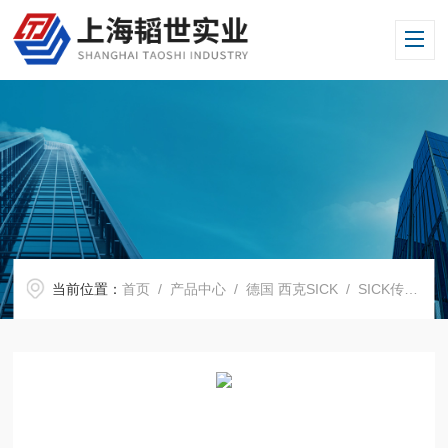
当前位置：
首页
/
产品中心
/
德国 西克SICK
/
SICK传感器
/