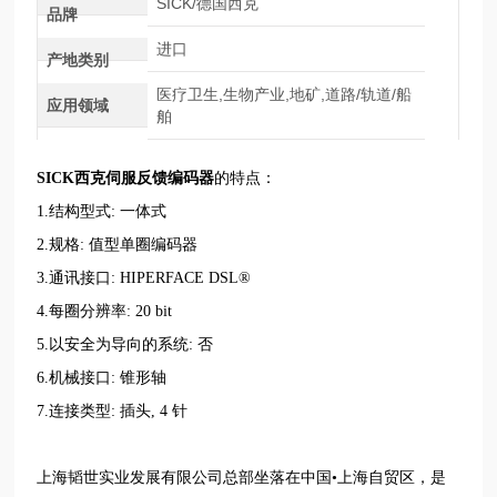
SICK/德国西克
品牌
进口
产地类别
医疗卫生,生物产业,地矿,道路/轨道/船
应用领域
舶
SICK西克伺服反馈编码器
的特点：
1.结构型式: 一体式
2.规格: 值型单圈编码器
3.通讯接口: HIPERFACE DSL®
4.每圈分辨率: 20 bit
5.以安全为导向的系统: 否
6.机械接口: 锥形轴
7.连接类型: 插头, 4 针
上海韬世实业发展有限公司总部坐落在中国•上海自贸区，是