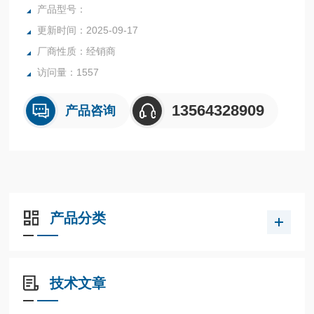
带可充液外壳，可用于具有高动态压力脉冲或振动的应用场合
产品型号：
（233.30型）
更新时间：2025-09-17
用于测量腐蚀性的，不粘滞和不结晶的气体和液态介质的压
厂商性质：经销商
力，也适用于腐蚀性环境
石油天然气工业、化工和石化工业、电力工程、水和废水技术
访问量：1557
13564328909
产品咨询
产品分类
技术文章