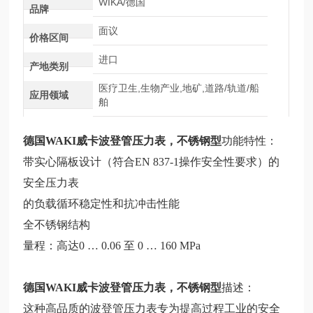
WIKA/德国
品牌
面议
价格区间
进口
产地类别
医疗卫生,生物产业,地矿,道路/轨道/船
应用领域
舶
德国WAKI威卡波登管压力表
，不锈钢型
功能特性：
带实心隔板设计（符合EN 837-1操作安全性要求）的
安全压力表
的负载循环稳定性和抗冲击性能
全不锈钢结构
量程：高达0 … 0.06 至 0 … 160 MPa
德国WAKI威卡波登管压力表
，不锈钢型
描述：
这种高品质的波登管压力表专为提高过程工业的安全