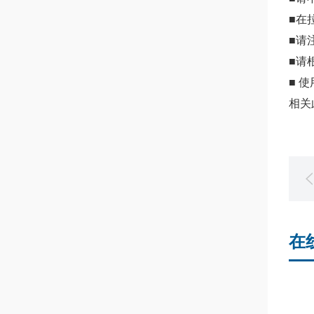
■在
■请
■请
■ 
相关
在