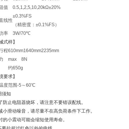
阻值
0.5,1,2,5,10,20kΩ±20%
±0.3%FS
直线性
（精密度：±0.1%FS）
功率
3W/70℃
械式样】
行程
610mm
1640mm
2235mm
力
max 8N
约650g
境要求】
温度范围
-5～60℃
用须知
为了防止电阻器烧坏，请注意不要错误配线。
为减小滑动噪音，请尽量不在高负荷条件下工作。
平时的小震动可能会缩短使用寿命。
不要拉超过红色以外的电线。