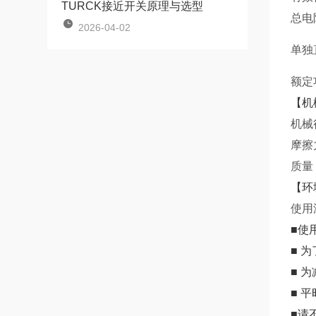
TURCK接近开关原理与选型
总电
2026-04-02
单独
额定
【机
机械
摩擦
质量
【环
使用
■使
■ 
■ 
■ 
■请