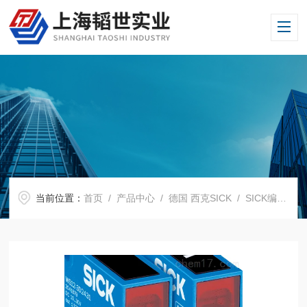
当前位置：
首页
/
产品中心
/
德国 西克SICK
/
SICK编码器
/