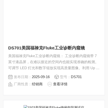
DS701美国福禄克Fluke工业诊断内窥镜
美国福禄克Fluke工业诊断内窥镜： 工业诊断内窥镜带 7
英寸液晶屏，在难以接近的空间内也能实现准确的检测。
可调节 LED 灯光和数字缩放实现高质量图像。利用 Up is
Up™ 自适应屏幕旋转技术旋转显示屏，以方便自适应图
发布日期：
2025-09-16
型号：
DS701
像显示，而不管探头方向如何。直观的用户界面和易于导
厂商性质：
经销商
查看详情
航的按钮技术。