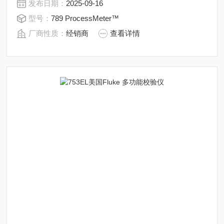
发布日期：
2025-09-16
离线变送器测试时不需要单独携带回路电源；内置有可选
型号：
789 ProcessMeter™
的250 Ω HART回路电阻，而无需单独携带负载电阻。
厂商性质：
经销商
查看详情
Fluke 789让您携带更少，完成更多.