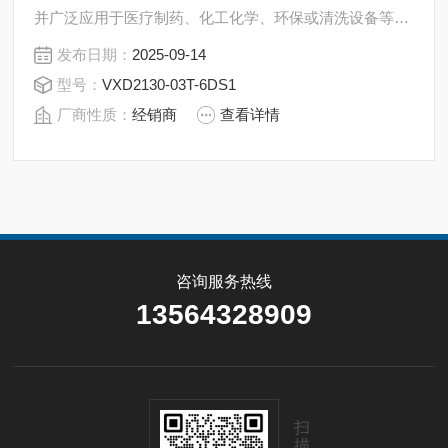
并广泛应用于医疗制药、化工化学、环保或清洗设备等自
动化控制系统作介质管路的通断。阀体为聚四氟乙烯（塑
发布日期：
2025-09-14
料王）制造,膜片采用氟橡胶或聚四氟乙烯,其它零件与液
型号：
VXD2130-03T-6DS1
体介质*隔离。
厂商性质：
经销商
查看详情
咨询服务热线
13564328909
扫
描