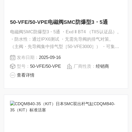
50-VFE/50-VPE电磁阀SMC防爆型3・5通
电磁阀SMC防爆型3・5通 ・Exd Ⅱ BT4 （TIIS认证品）。
・防水性：通过IPX6测试 ・无需先导阀的排气对策。
（主阀・先导阀集中排气型［50-VFE3000］） ・可集装
化（50-VEF） ・可作为选择阀或分离阀使用，也可用于
发布日期：
2025-09-16
真空 （50-VPE） ・集装型号：50-VV5FE3，50-VV5FE5
型号：
50-VFE/50-VPE
厂商性质：
经销商
查看详情