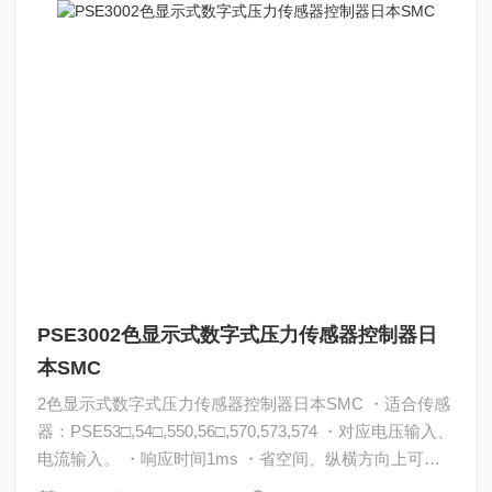
PSE3002色显示式数字式压力传感器控制器日
本SMC
2色显示式数字式压力传感器控制器日本SMC ・适合传感
器：PSE53□,54□,550,56□,570,573,574 ・对应电压输入、
电流输入。 ・响应时间1ms ・省空间、纵横方向上可紧
密设置。 ・支持面板安装、支架安装、DIN导轨安装。