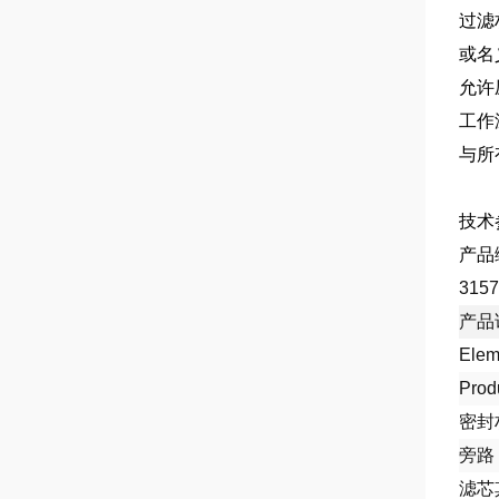
过滤
或名
允许
工作
与所
技术
31
产品
Elem
Prod
密封
旁路
滤芯