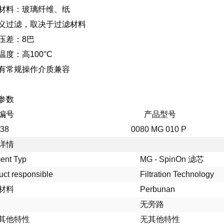
材料：玻璃纤维、纸
义过滤，取决于过滤材料
压差：8巴
温度：高100°C
有常规操作介质兼容
参数
产品编号 产品型号
5738
0080 MG 010 P
详情
ent Typ
MG - SpinOn 滤芯
uct responsible
Filtration Technology
材料
Perbunan
无旁路
其他特性
无其他特性