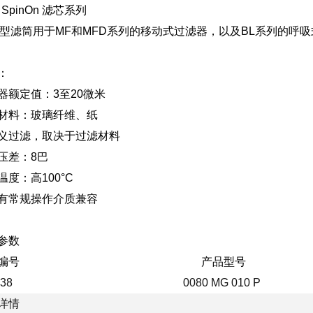
- SpinOn 滤芯系列
G”型滤筒用于MF和MFD系列的移动式过滤器，以及BL系列的呼
：
器额定值：3至20微米
材料：玻璃纤维、纸
义过滤，取决于过滤材料
压差：8巴
温度：高100°C
有常规操作介质兼容
参数
产品编号 产品型号
5738
0080 MG 010 P
详情