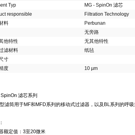
ent Typ
MG - SpinOn 滤芯
uct responsible
Filtration Technology
材料
Perbunan
无旁路
其他特性
无其他特性
过滤材料
纸毡
尺寸
精度
10 µm
- SpinOn 滤芯系列
G”型滤筒用于MF和MFD系列的移动式过滤器，以及BL系列的呼
：
器额定值：3至20微米