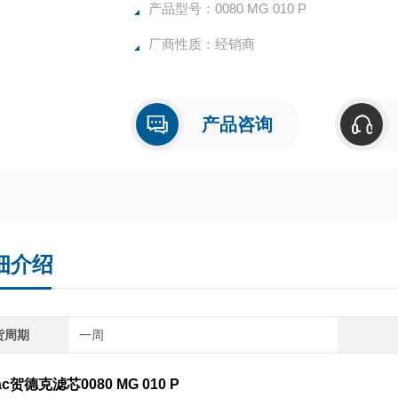
或名义过滤，取决于过滤材料
产品型号：0080 MG 010 P
允许压差：8巴
厂商性质：经销商
工作温度：高100°C
与所有常规操作介质兼容
产品咨询
细介绍
货周期
一周
ac贺德克滤芯0080 MG 010 P