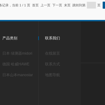
 条记录，当前 1 / 1 页 首页 上一页 下一页 末页 跳转到第
页
产品类别
联系我们
日本 绿测器midori
在线留言
德国 哈威HAWE
联系方式
日本山本manostar
地图导航