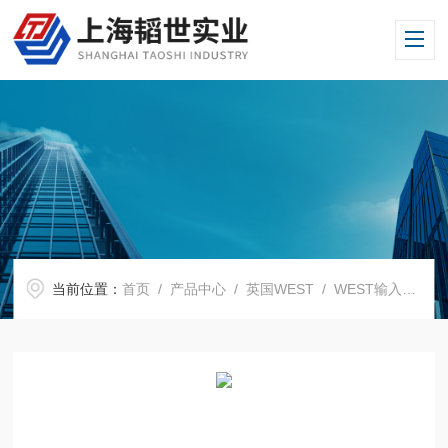
当前位置：
首页
/
产品中心
/
英国WEST
/
WEST输入卡
/ P