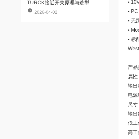
• 
TURCK接近开关原理与选型
• 
2026-04-02
• 
• Mo
• 
Wes
产品
属性
输出
电源
尺寸
输出
低工
高工