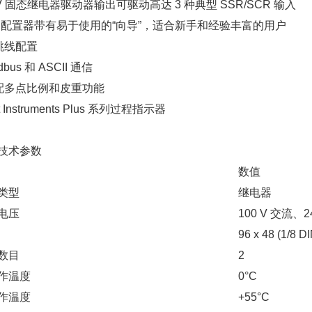
10V 固态继电器驱动器输出可驱动高达 3 种典型 SSR/SCR 输入
PC 配置器带有易于使用的“向导”，适合新手和经验丰富的用户
无跳线配置
dbus 和 ASCII 通信
标配多点比例和皮重功能
t Instruments Plus 系列过程指示器
技术参数
数值
类型
继电器
电压
100 V 交流、2
96 x 48 (1/8 
数目
2
作温度
0°C
作温度
+55°C