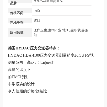
HYDAC/德国贺德克
品牌
面议
价格区间
进口
产地类别
医疗卫生,生物产业,地矿,道路/轨道/船
应用领域
舶
德国HYDAC压力变送器
特点：
HYDAC HDA 4100压力变送器测量精度±0.5％FS型。
测量范围：高达2.5 barjue对
高度的温度下
的EMC特性
非常紧凑的设计
令人信服的价格/效益比