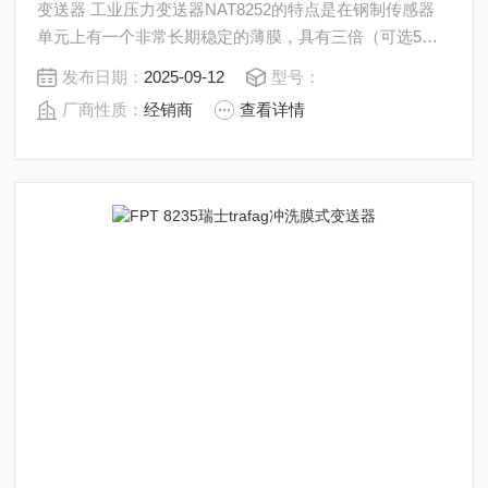
变送器 工业压力变送器NAT8252的特点是在钢制传感器
单元上有一个非常长期稳定的薄膜，具有三倍（可选5
倍）的超压安全性。也可以选择，NAT8252作为压力开关
发布日期：
2025-09-12
型号：
提供1或2个开关输出。坚固的设计和从-40°C到+125°C的
厂商性质：
经销商
查看详情
宽温度范围使NAT8252成为广泛应用的理想解决方案。