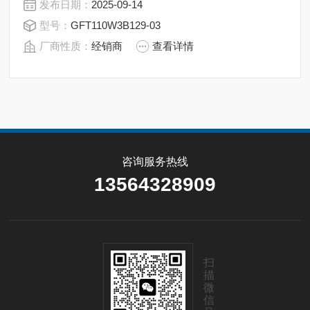
发布日期：
2025-09-14
传动的结构形式、坚固的轴承结构可支承设备的部分重
型号：
GFT110W3B129-03
量、工作效率高等特点。该产品是轮式或者履带式传动的
厂商性质：
经销商
查看详情
车辆和其它移动设备理想的驱动装置
咨询服务热线
13564328909
扫
描
微
信