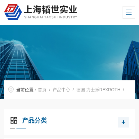
当前位置：
首页
/
产品中心
/
德国 力士乐REXROTH
/
Rexr
产品分类