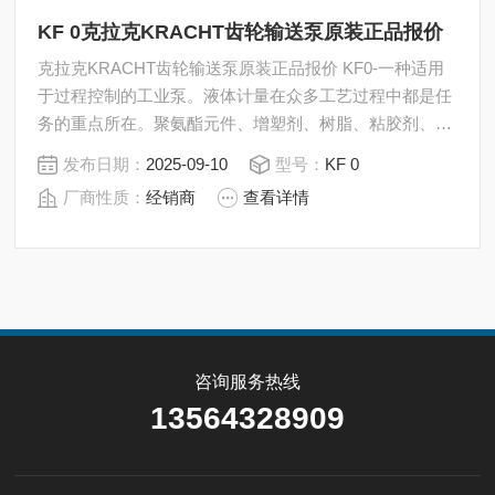
KF 0克拉克KRACHT齿轮输送泵原装正品报价
克拉克KRACHT齿轮输送泵原装正品报价 KF0-一种适用
于过程控制的工业泵。液体计量在众多工艺过程中都是任
务的重点所在。聚氨酯元件、增塑剂、树脂、粘胶剂、油
漆和颜料只是其广泛应用的一部分重要液体。处理这些液
发布日期：
2025-09-10
型号：
KF 0
体时所能达到的准确度、均匀性和可重复性是决定成品质
厂商性质：
经销商
查看详情
量的关键因素。
咨询服务热线
13564328909