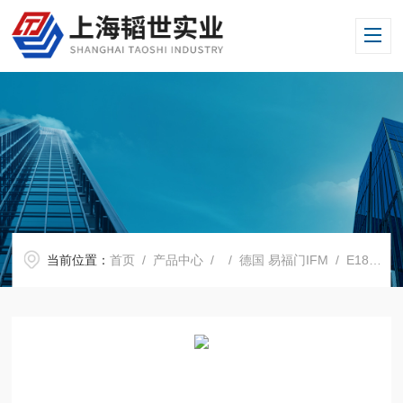
当前位置：
首页
/
产品中心
/ /
德国 易福门IFM
/ E18401ifm易福门传感器测试E18401