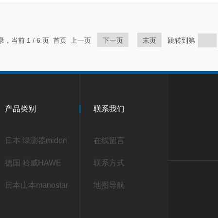
记录，当前 1 / 6 页 首页 上一页
下一页
末页
跳转到第
产品类别
联系我们
日本 绿测器midori
在线留言
德国 哈威HAWE
联系方式
日本山本manostar
地图导航