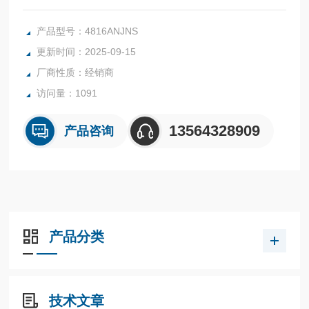
能，可提供可靠，高效和稳定的操作。这些包括：
固定供气阀和排气阀操作之间的死区，实现精确稳定的阀门定
产品型号：4816ANJNS
位。
更新时间：2025-09-15
整体式旁通针阀，可优化响应时间和稳定性。
厂商性质：经销商
软座供气和排气阀，无泄漏操作
压力平衡供应阀保持死区规格。
访问量：1091
阻尼隔膜控制腔可保护阀门免受破坏性振动。
两个附件端
13564328909
产品咨询
产品分类
技术文章