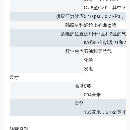
Cv 5至Cv 9，其中下游
供应压力效应
0.10 psi，0.7 kPa
隔膜材料
涤纶上的ding腈
危险的位置
适用于1区和2区的气
IIA和IIB组以及21和
行业焦点
石油和天然气
化学
发电
尺寸
高度
8英寸
204毫米
直径
165毫米，6 1/2 英寸
经营原则