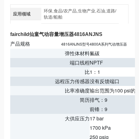
环保,食品/农产品,生物产业,石油,道路/
应用领域
轨道/船舶
fairchild仙童气动容量增压器4816ANJNS
产品规格
4816ANJNS型号4800A系列气动增压器
弹性体材料
氟碳
端口线程
NPTF
比
1：1
远程压力传感器
没有反馈端口
比率准确度
输出范围为100 psi的0
简历
排气：9
前锋：9
大供应压力
17 bar
1700 kPa
250 psig