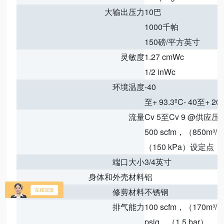
大输出压力
10巴
1000千帕
150磅/平方英寸
灵敏度
1.27 cmWc
1/2 inWc
环境温度
-40
至+ 93.3ºC- 40至+ 20
流量
Cv 5至Cv 9 @供应压力1
500 scfm，（850m³/
（150 kPa）设定点
端口大小
3/4英寸
身体和外壳材料
铝
修剪材料
不锈钢
排气能力
100 scfm，（170m³
psig，（1.5 bar）