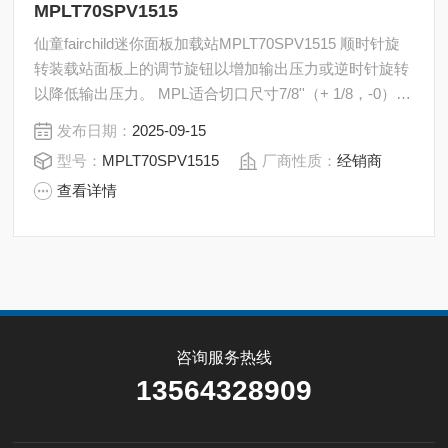
MPLT70SPV1515
仙童fairchild迷你面板加载站MPLT70SPV1515 顺时针旋
转装载站面板上的调节旋钮以增加输出压力或逆时针旋转
以降低输出压力。 MPL适合切口尺寸7/8''（+ 1/8，-0）x
3-3 / 8“（+ 1/8，-0） MPLT适合每个SAMA标准RC 12-3-
发布日期：
2025-09-15
1962的切割尺寸2-1 / 2“（+1 / 2，-0）方形
型号：
MPLT70SPV1515
厂商性质：
经销商
查看详情
咨询服务热线
13564328909