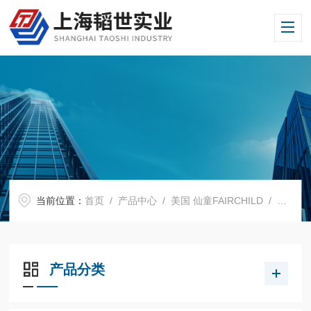
当前位置：
首页
/
产品中心
/
美国 仙童FAIRCHILD
/
面板加
产品分类