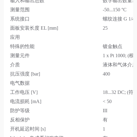
输入和输出总数
数字输出数量: 2
测量范围
-50...150 °C
系统接口
螺纹连接 G 1/4
面板安装长度 EL [mm]
25
应用
特殊的性能
镀金触点
测量元件
1 x Pt 1000; (
介质
液体和气体介
抗压强度 [bar]
400
电气数据
工作电压 [V]
18...32 DC; (符
电流损耗 [mA]
< 50
防护等级
III
反相保护
有
开机延迟时间 [s]
1