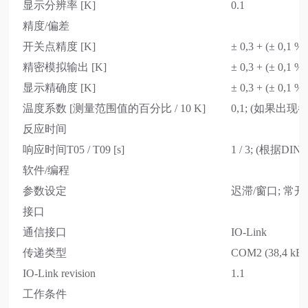
显示分辨率 [K]
0.1
精度/偏差
开关点精度 [K]
± 0,3 + (± 0,1 %
精密模拟输出 [K]
± 0,3 + (± 0,1 %
显示精确度 [K]
± 0,3 + (± 0,1 %
温度系数 [测量范围值的百分比 / 10 K]
0,1; (如果出现参
反应时间
响应时间T05 / T09 [s]
1 / 3; (根据DIN
软件/编程
参数设定
迟滞/窗口; 常开
接口
通信接口
IO-Link
传递类型
COM2 (38,4 kBa
IO-Link revision
1.1
工作条件